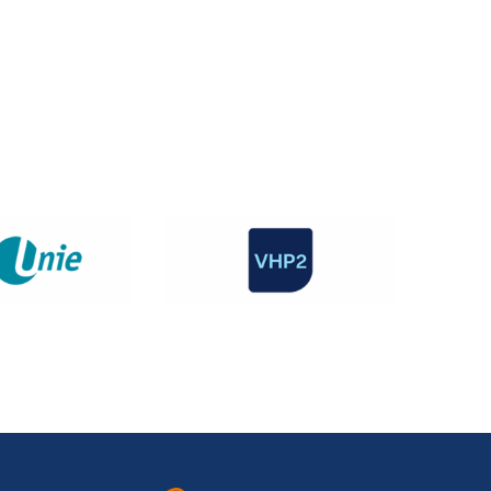
rkgevers
Vraag en antwoord
Contact