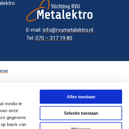
alektro
E-mail:
info@rvumetalektro.nl
Tel:
070 – 317 19 80
imer
Alles toestaan
al media te
 van onze
Selectie toestaan
deze gegevens
 op basis van