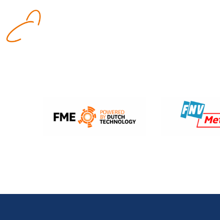
Logo:
Stichting
RVU
Metalektro