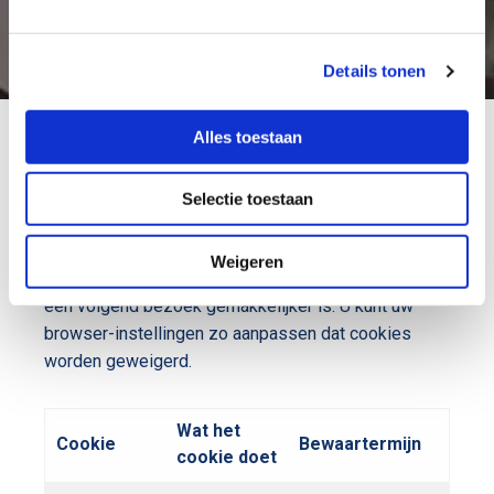
Cookies
Details tonen
Alles toestaan
Onze website gebruikt cookies. Dit zijn kleine
bestandjes die een server op uw computer
Selectie toestaan
installeert. Hierdoor blijft een aantal van uw
gebruiksgegevens automatisch bewaard. Ze
Weigeren
onthouden waar u op de site bent geweest, zodat
een volgend bezoek gemakkelijker is. U kunt uw
browser-instellingen zo aanpassen dat cookies
worden geweigerd.
Wat het
Cookie
Bewaartermijn
cookie doet