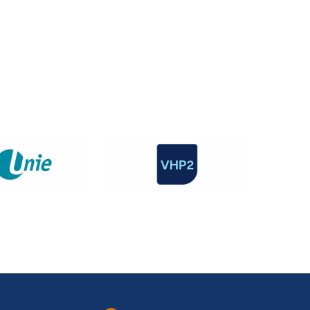
rkgevers
Vraag en antwoord
Contact