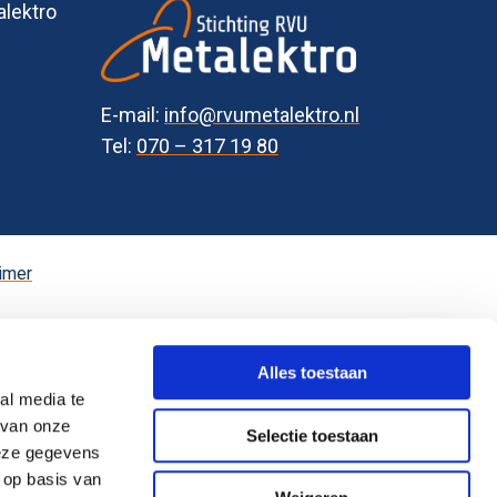
alektro
E-mail:
info@rvumetalektro.nl
Tel:
070 – 317 19 80
imer
Alles toestaan
al media te
 van onze
Selectie toestaan
deze gegevens
 op basis van