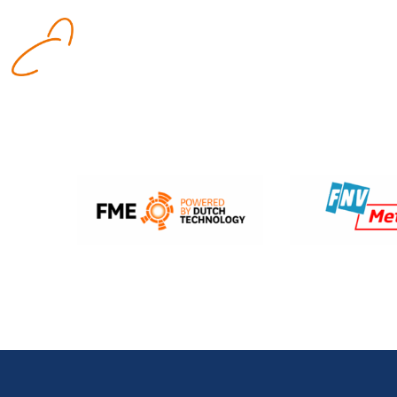
Logo:
Stichting
RVU
Metalektro